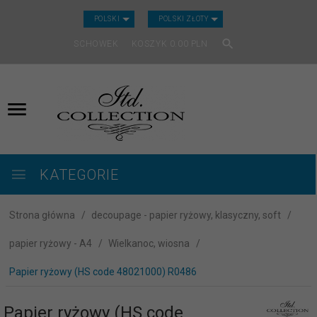
CURRENCY_H
POLSKI
POLSKI ZŁOTY
SCHOWEK
KOSZYK
0.00
PLN
KATEGORIE
Strona główna
decoupage - papier ryżowy, klasyczny, soft
papier ryżowy - A4
Wielkanoc, wiosna
Papier ryżowy (HS code 48021000) R0486
Papier ryżowy (HS code