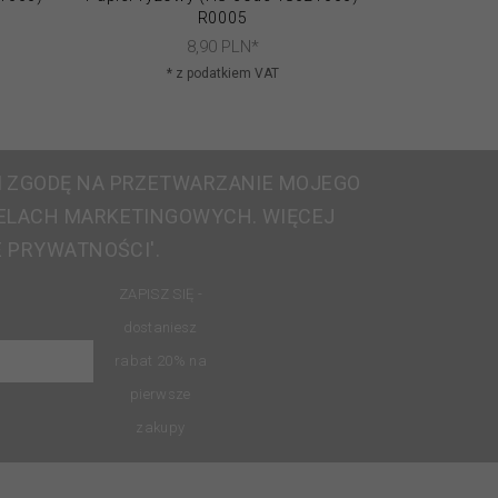
R0005
8,
90
PLN*
* z podatkiem VAT
* 
 ZGODĘ NA PRZETWARZANIE MOJEGO
ELACH MARKETINGOWYCH. WIĘCEJ
E PRYWATNOŚCI'.
ZAPISZ SIĘ -
dostaniesz
rabat 20% na
pierwsze
zakupy