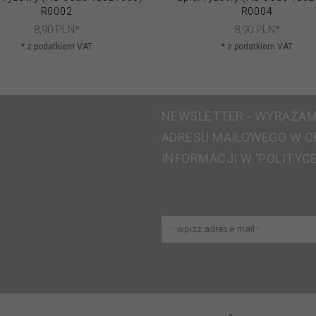
R0002
R0004
8,
90
PLN*
8,
90
PLN*
* z podatkiem VAT
* z podatkiem VAT
NEWSLETTER - WYRAŻAM
ADRESU MAILOWEGO W C
INFORMACJI W 'POLITYC