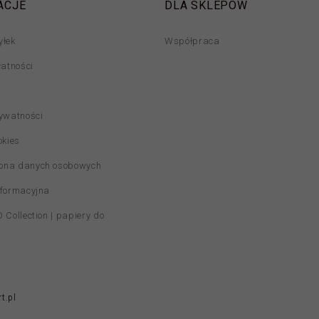
ACJE
DLA SKLEPÓW
yłek
Współpraca
łatności
rywatności
okies
ona danych osobowych
nformacyjna
 Collection | papiery do
t.pl