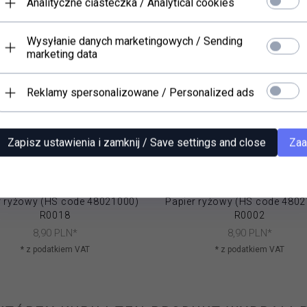
Analityczne ciasteczka / Analytical cookies
Wysyłanie danych marketingowych / Sending
marketing data
Reklamy spersonalizowane / Personalized ads
Zapisz ustawienia i zamknij / Save settings and close
Zaa
r ryżowy (HS code 48021000)
Papier ryżowy (HS code 480
R0018
R0002
8,
90
PLN*
8,
90
PLN*
* z podatkiem VAT
* z podatkiem VAT