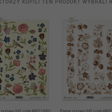
 KTÓRZY KUPILI TEN PRODUKT WYBRALI R
r ryżowy (HS code 48021000)
Papier ryżowy (HS code 480