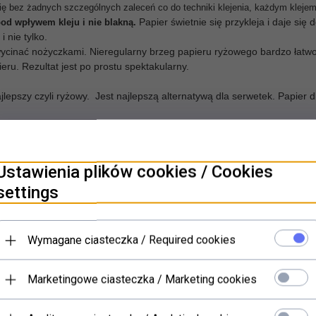
się bez żadnych szczególnych zaleceń co do techniki klejenia, każdym kleje
Papier świetnie się przykleja i daje si
od wpływem kleju i nie blakną.
 nie tylko.
 wycinać nożyczkami. Nieregularny brzeg papieru ryżowego bardzo łatw
ru. Rezultat jest po prostu spektakularny.
pszy czyli ryżowy. Jest najlepszą alternatywą dla serwetek. Papier dl
Ustawienia plików cookies / Cookies
settings
PRODUKTY POWIĄZANE
Wymagane ciasteczka / Required cookies
Marketingowe ciasteczka / Marketing cookies