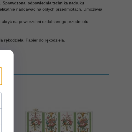
m
.
Sprawdzona, odpowiednia technika nadruku
ę delikatnie naddawać na obłych przedmiotach. Umożliwia
o ukryć na powierzchni ozdabianego przedmiotu.
a rękodzieła. Papier do rękodzieła.