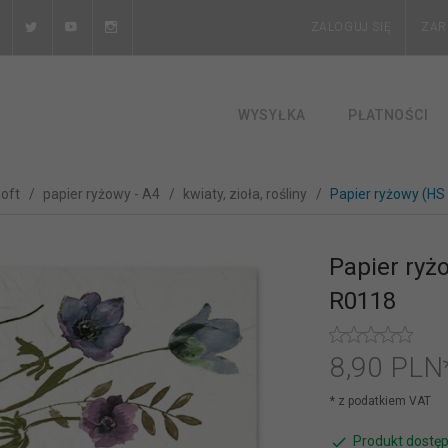
ZALOGUJ SIĘ
ZAR
WYSYŁKA
PŁATNOŚCI
soft
papier ryżowy - A4
kwiaty, zioła, rośliny
Papier ryżowy (H
Papier ryż
R0118
8,
90
PLN
* z podatkiem VAT
Produkt dostęp