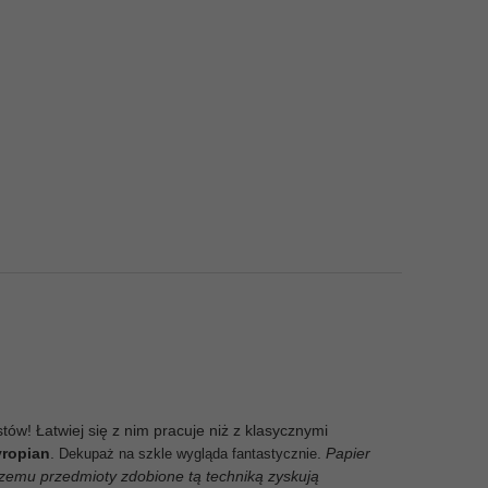
ów! Łatwiej się z nim pracuje niż z klasycznymi
yropian
.
.
Papier
Dekupaż na szkle wygląda fantastycznie
czemu przedmioty zdobione tą techniką zyskują