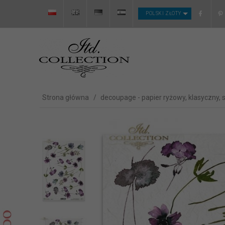
CURRENCY_H
POLSKI ZŁOTY
Strona główna
decoupage - papier ryżowy, klasyczny, 