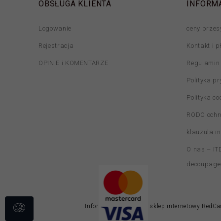
OBSŁUGA KLIENTA
INFORM
Logowanie
ceny przes
Rejestracja
Kontakt i p
OPINIE i KOMENTARZE
Regulamin
Polityka p
Polityka co
RODO ochr
klauzula i
O nas – ITD
decoupage
Informacja o cookies
|
sklep internetowy
RedCar