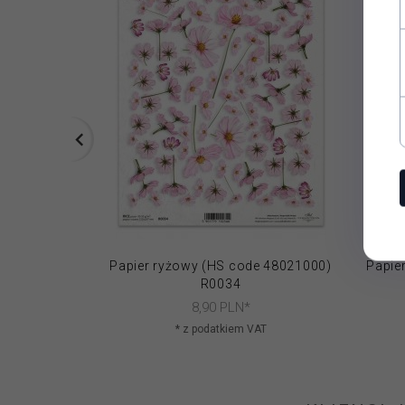
Papier ryżowy (HS code 48021000)
Papie
R0034
8,
90
PLN*
* z podatkiem VAT