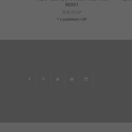
R0001
8,
90
PLN*
* z podatkiem VAT