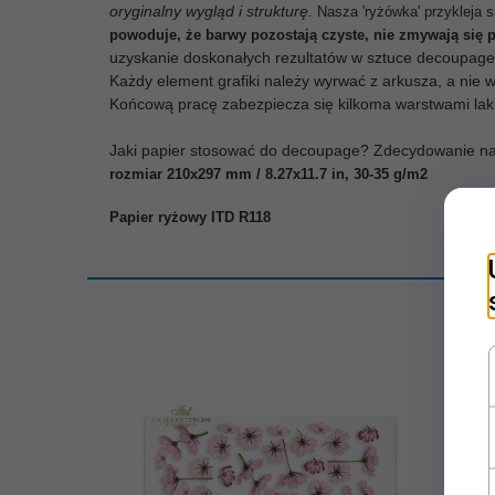
oryginalny wygląd i strukturę.
Nasza 'ryżówka' przykleja 
powoduje, że barwy pozostają czyste, nie zmywają się p
uzyskanie doskonałych rezultatów w sztuce decoupage i
Każdy element grafiki należy wyrwać z arkusza, a nie
Końcową pracę zabezpiecza się kilkoma warstwami lakie
Jaki papier stosować do decoupage? Zdecydowanie najle
rozmiar 210x297 mm / 8.27x11.7 in, 30-35 g/m2
Papier ryżowy ITD R118