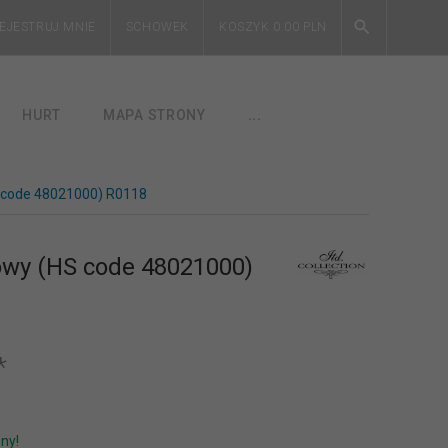
EJESTRUJ MNIE
SCHOWEK
KOSZYK
0.00
PLN
HURT
MAPA STRONY
...
S code 48021000) R0118
owy (HS code 48021000)
*
ny!