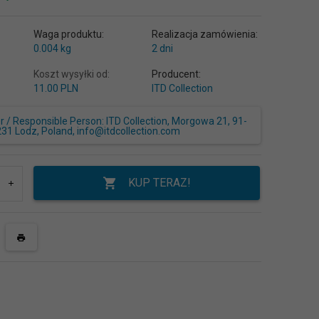
Waga produktu:
Realizacja zamówienia:
0.004
kg
2 dni
Koszt wysyłki od:
Producent:
11.00 PLN
ITD Collection
/ Responsible Person: ITD Collection, Morgowa 21, 91-
231 Lodz, Poland, info@itdcollection.com
KUP TERAZ!