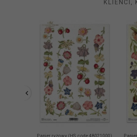
KLIENCI,
Papier ryżowy (HS code 48021000)
Papie