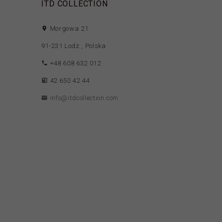
ITD COLLECTION
Morgowa 21
91-231
Lodz
,
Polska
+48 608 632 012
42 650 42 44
info@itdcollection.com