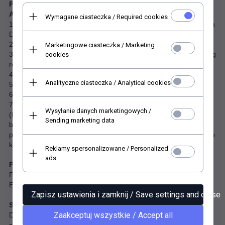
Papier "bezkwasowy i bezdrzewny".
Atesty;
Wymagane ciasteczka / Required cookies
1. FSC® Recycled certyfikat (Forest Stewardship Council – Rada
Dobrej Gospodarki Leśnej)
2. Oznakowanie ekologiczne EU ECOLABEL
Marketingowe ciasteczka / Marketing
3. Odporny na starzenie (DIN 6738)- papier długowieczny ageing
cookies
resistance
4. Produkowany bezchlorowo PCF
Analityczne ciasteczka / Analytical cookies
5. Nie zawiera metali ciężkich
6. Certyfikat EN 15593 - bezpieczny dla artykułów spożywczych
7. Spełnia wymagania i zalecenia niemieckiego BfR
Wysyłanie danych marketingowych /
(Bundesinsitut fur Risikobewertung) dla opakowań wtórnych, do
Sending marketing data
bezpośredniego kontaktu z obranym, łuskanym lub mytym
produktem spożywczym przed konsumpcją oraz bezpośredniego
kontaktu z suchymi artykułami spożywczymi.
Reklamy spersonalizowane / Personalized
ads
Pozyskiwanie i recykling
Papier w 100% z recyklingu, z certyfikatem FSC® Recycled oraz
EU Ecolabel i PCF (produkowany bez chloru).
Zapisz ustawienia i zamknij / Save settings and close
Substancje chemiczne
Zaakceptuj wszystkie / Accept all
Do produkcji wykorzystano surowce, w których brak substancji