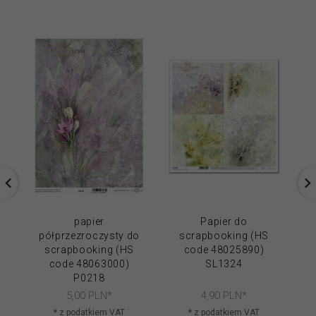
papier
Papier do
półprzezroczysty do
scrapbooking (HS
p
scrapbooking (HS
code 48025890)
code 48063000)
SL1324
P0218
5,
00
PLN*
4,
90
PLN*
* z podatkiem VAT
* z podatkiem VAT