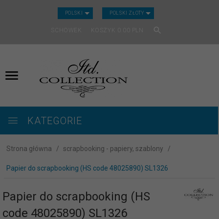
CURRENCY_H
POLSKI
POLSKI ZŁOTY
SCHOWEK
KOSZYK
0.00
PLN
KATEGORIE
Strona główna
scrapbooking - papiery, szablony
Papier do scrapbooking (HS code 48025890) SL1326
Papier do scrapbooking (HS
code 48025890) SL1326