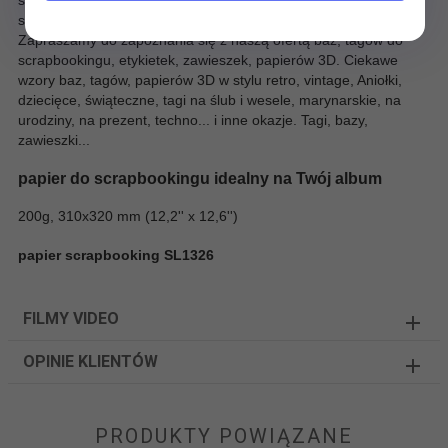
sklasyfikowanych jako rakotwórcze, mutagenne lub działające
szkodliwie na rozrodczość (CMR).
Zapraszamy do zapoznania się z naszą ofertą baz, tagów do
scrapbookingu, etykietek, zawieszek, papierów 3D. Ciekawe
wzory baz, tagów, papierów 3D w stylu retro, vintage, Aniołki,
dziecięce, świąteczne, tagi na ślub i wesele, marynarskie, na
urodziny, na prezent, techno... i inne okazje. Tagi, bazy,
zawieszki...
papier do scrapbookingu idealny na Twój album
200g, 310x320 mm (12,2'' x 12,6'')
papier scrapbooking SL1326
FILMY VIDEO
OPINIE KLIENTÓW
PRODUKTY POWIĄZANE