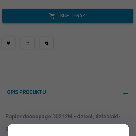
KUP TERAZ!
OPIS PRODUKTU
Papier decoupage
D0212M
- dzieci, dzieciaki-
aniołki na ławeczkach