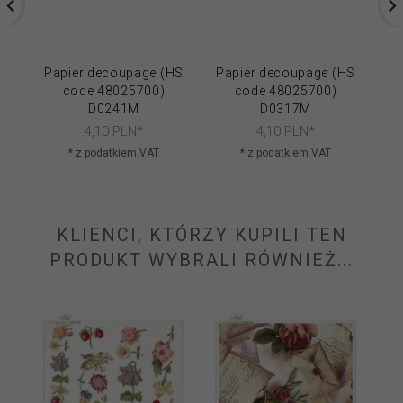
Papier decoupage (HS
Papier decoupage (HS
Pa
code 48025700)
code 48025700)
D0241M
D0317M
4,
10
PLN*
4,
10
PLN*
* z podatkiem VAT
* z podatkiem VAT
KLIENCI, KTÓRZY KUPILI TEN
PRODUKT WYBRALI RÓWNIEŻ...