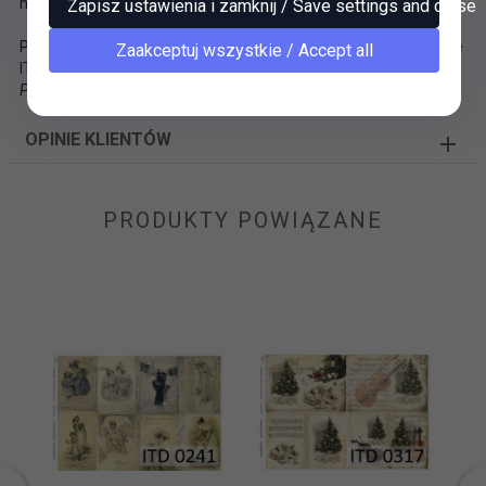
najważniejsze ich pełna dostępność przez cały rok.
Zapisz ustawienia i zamknij / Save settings and close
Prace i obrazy artystów współczesnych na papierach decoupage
Zaakceptuj wszystkie / Accept all
ITD Collection
Papier - 60g, o wymiarach 210x297 mm (A4)
OPINIE KLIENTÓW
PRODUKTY POWIĄZANE