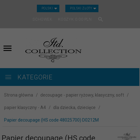
CURRENCY_H
POLSKI
POLSKI ZŁOTY
SCHOWEK
KOSZYK
0.00
PLN
KATEGORIE
Strona główna
decoupage - papier ryżowy, klasyczny, soft
papier klasyczny - A4
dla dziecka, dziecięce
Papier decoupage (HS code 48025700) D0212M
Papier decoupage (HS code