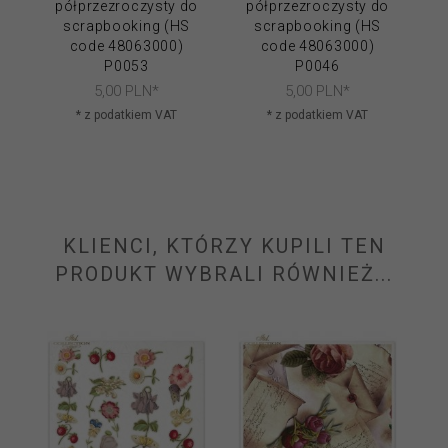
półprzezroczysty do
półprzezroczysty do
scrapbooking (HS
scrapbooking (HS
code 48063000)
code 48063000)
P0053
P0046
5,
00
PLN*
5,
00
PLN*
* z podatkiem VAT
* z podatkiem VAT
KLIENCI, KTÓRZY KUPILI TEN
PRODUKT WYBRALI RÓWNIEŻ...