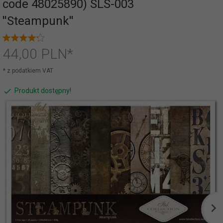
code 48025890) SLS-003
''Steampunk''
44,
00
PLN*
* z podatkiem VAT
Produkt dostępny!