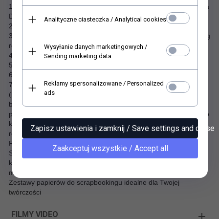
1. FSC® Recycled certyfikat (Forest Stewardship Council – Rada
Dobrej Gospodarki Leśnej)
Analityczne ciasteczka / Analytical cookies
2. Oznakowanie ekologiczne EU ECOLABEL
3. Odporny na starzenie (DIN 6738)- papier długowieczny ageing
resistance
Wysyłanie danych marketingowych /
4. Produkowany bezchlorowo PCF
Sending marketing data
5. Nie zawiera metali ciężkich
6. Certyfikat EN 15593 - bezpieczny dla artykułów spożywczych
Reklamy spersonalizowane / Personalized
7. Spełnia wymagania i zalecenia niemieckiego BfR
ads
(Bundesinsitut fur Risikobewertung) dla opakowań wtórnych, do
bezpośredniego kontaktu z obranym, łuskanym lub mytym
produktem spożywczym przed konsumpcją oraz bezpośredniego
kontaktu z suchymi artykułami spożywczymi. Pozyskiwanie i
Zapisz ustawienia i zamknij / Save settings and close
recykling Papier w 100% z recyklingu, z certyfikatem FSC®
Recycled oraz EU Ecolabel i PCF (produkowany bez chloru).
Zaakceptuj wszystkie / Accept all
Substancje chemiczne Do produkcji wykorzystano surowce, w
których brak substancji sklasyfikowanych jako rakotwórcze,
mutagenne lub działające szkodliwie na rozrodczość (CMR).
Zestawy papierów do scrapbookingu idealne dla Twojej
twórczości
FILMY VIDEO