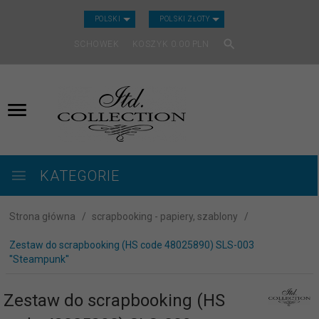
CURRENCY_H
POLSKI
POLSKI ZŁOTY
SCHOWEK
KOSZYK
0.00
PLN
KATEGORIE
Strona główna
scrapbooking - papiery, szablony
Zestaw do scrapbooking (HS code 48025890) SLS-003
''Steampunk''
Zestaw do scrapbooking (HS