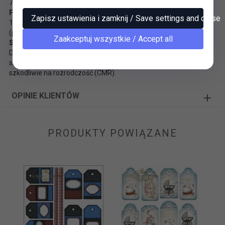
7. Nie zawiera metali ciężkich
Pozyskiwanie i recykling
Zapisz ustawienia i zamknij / Save settings and close
100% włókna wtórne, certyfikat Recyklingu FSC® i PCF
(produkowany bez chloru).
Zaakceptuj wszystkie / Accept all
Substancje chemiczne
Do produkcji wykorzystano surowce, w których brak substancji
sklasyfikowanych jako rakotwórcze, mutagenne lub działające
szkodliwie na rozrodczość (CMR).
OPINIE KLIENTÓW
PRODUKTY POWIĄZANE