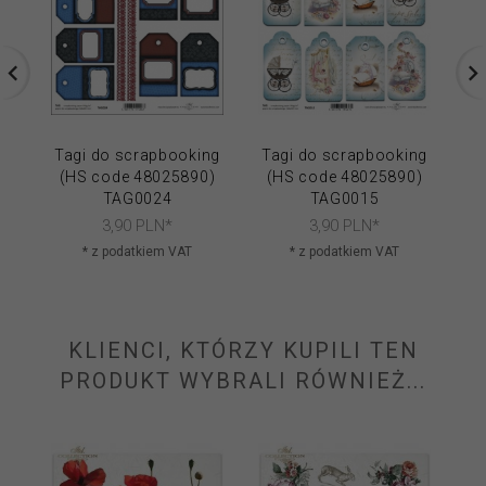
Tagi do scrapbooking
Tagi do scrapbooking
Ta
(HS code 48025890)
(HS code 48025890)
(
TAG0024
TAG0015
3,
90
PLN*
3,
90
PLN*
* z podatkiem VAT
* z podatkiem VAT
KLIENCI, KTÓRZY KUPILI TEN
PRODUKT WYBRALI RÓWNIEŻ...