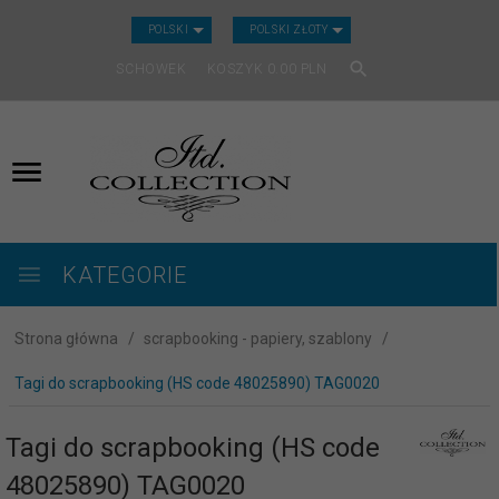
CURRENCY_H
POLSKI
POLSKI ZŁOTY
SCHOWEK
KOSZYK
0.00
PLN
KATEGORIE
Strona główna
scrapbooking - papiery, szablony
Tagi do scrapbooking (HS code 48025890) TAG0020
Tagi do scrapbooking (HS code
48025890) TAG0020