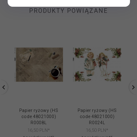
PRODUKTY POWIĄZANE
Papier ryżowy (HS
Papier ryżowy (HS
code 48021000)
code 48021000)
R0008L
R0024L
16,
50
PLN*
16,
50
PLN*