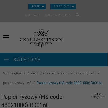
CURRENCY_H
POLSKI
POLSKI ZŁOTY
SCHOWEK
KOSZYK
0.00
PLN
KATEGORIE
Strona główna
decoupage - papier ryżowy, klasyczny, soft
papier ryżowy - A3
Papier ryżowy (HS code 48021000) R0016L
Papier ryżowy (HS code
48021000) R0016L