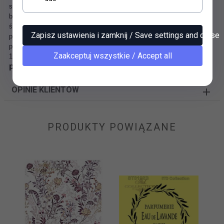
scrapbookingu, etykietek, zawieszek, papierów 3D. Ciekawe wzory
baz, tagów, papierów 3D w stylu retro, vintage, Aniołki, dziecięce,
świąteczne, tagi na ślub i wesele, marynarskie, na urodziny, na
Zapisz ustawienia i zamknij / Save settings and close
prezent, techno... i inne okazje. Tagi, bazy, zawieszki...
papiery do scrapbookingu Itd Collection
Zaakceptuj wszystkie / Accept all
112g, A4 (210x297mm)
papier do scrapbookingu P0097
OPINIE KLIENTÓW
PRODUKTY POWIĄZANE