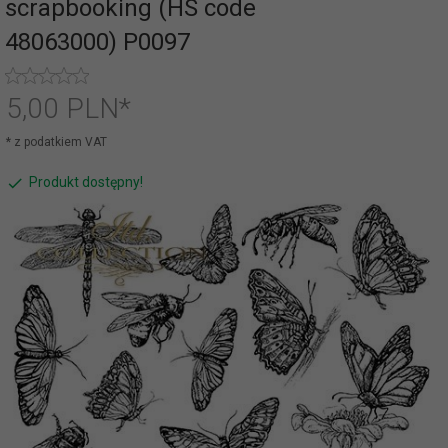
scrapbooking (HS code
48063000) P0097
5,
00
PLN*
* z podatkiem VAT
Produkt dostępny!