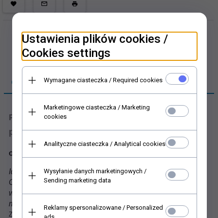
Ustawienia plików cookies /
Cookies settings
Wymagane ciasteczka / Required cookies
OPIS PRODUKTU
Marketingowe ciasteczka / Marketing
Papier do scrapbookingu - papier
cookies
półprzezroczysty do scrapbooking, kalka
Analityczne ciasteczka / Analytical cookies
owady, insekty, motyle, ważki, pszczoły, trzmiele, osy
Wysyłanie danych marketingowych /
Idealne jako dodatek do ozdabianej strony, kartki.
Sending marketing data
Ciekawe i poszukiwane motywy pozwolą stworzyć wiele
wspaniałych projektów scrapbookingowych i mix
mediowych lub ozdób do dekoracji Twojego otoczenia.
Reklamy spersonalizowane / Personalized
Zapraszamy do zapoznania się z naszą ofertą baz, tagów do
ads