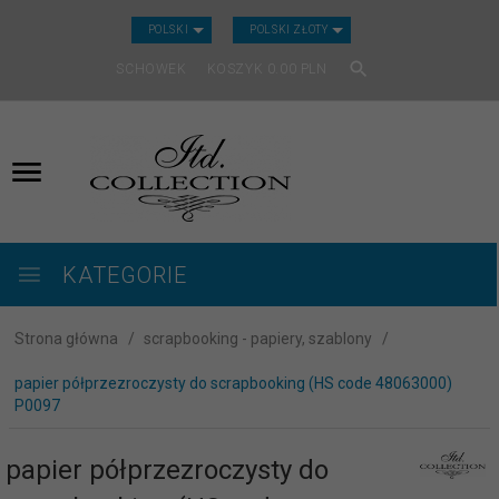
CURRENCY_H
POLSKI
POLSKI ZŁOTY
SCHOWEK
KOSZYK
0.00
PLN
KATEGORIE
Strona główna
scrapbooking - papiery, szablony
papier półprzezroczysty do scrapbooking (HS code 48063000)
P0097
papier półprzezroczysty do