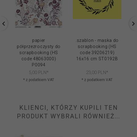
papier
.szablon - maska do
półprzezroczysty do
scrapbooking (HS
p
scrapbooking (HS
code 39206219)
code 48063000)
16x16 cm ST0192B
P0094
5,
00
PLN*
23,
00
PLN*
* z podatkiem VAT
* z podatkiem VAT
KLIENCI, KTÓRZY KUPILI TEN
PRODUKT WYBRALI RÓWNIEŻ...