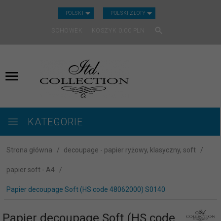
CURRENCY_H
POLSKI
POLSKI ZŁOTY
SCHOWEK
KOSZYK
0.00
PLN
KATEGORIE
Strona główna
decoupage - papier ryżowy, klasyczny, soft
papier soft - A4
Papier decoupage Soft (HS code 48062000) S0140
Papier decoupage Soft (HS code