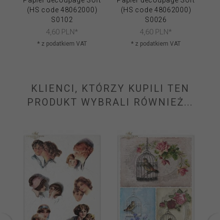
(HS code 48062000)
(HS code 48062000)
(
S0102
S0026
4,
60
PLN*
4,
60
PLN*
* z podatkiem VAT
* z podatkiem VAT
KLIENCI, KTÓRZY KUPILI TEN
PRODUKT WYBRALI RÓWNIEŻ...