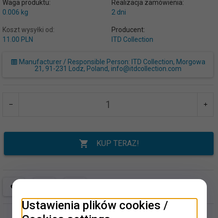
Waga produktu:
Realizacja zamówienia:
0.006
kg
2 dni
Koszt wysyłki od:
Producent:
11.00 PLN
ITD Collection
Manufacturer / Responsible Person: ITD Collection, Morgowa
21, 91-231 Lodz, Poland, info@itdcollection.com
KUP TERAZ!
Ustawienia plików cookies /