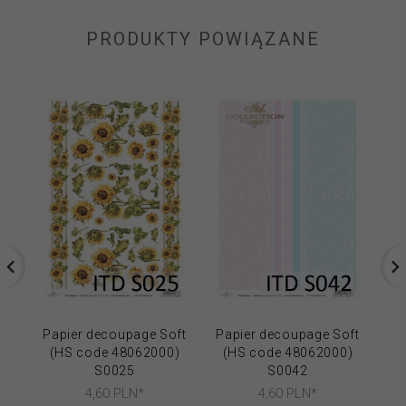
PRODUKTY POWIĄZANE
Papier decoupage Soft
Papier decoupage Soft
Pa
(HS code 48062000)
(HS code 48062000)
(
S0025
S0042
4,
60
PLN*
4,
60
PLN*