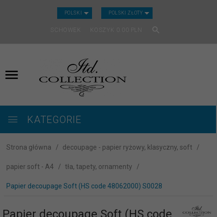
CURRENCY_H
POLSKI
POLSKI ZŁOTY
SCHOWEK
KOSZYK
0.00
PLN
KATEGORIE
Strona główna
decoupage - papier ryżowy, klasyczny, soft
papier soft - A4
tła, tapety, ornamenty
Papier decoupage Soft (HS code 48062000) S0028
Papier decoupage Soft (HS code