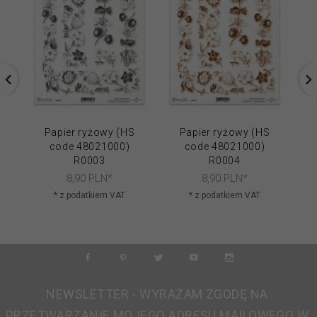
Papier ryżowy (HS
Papier ryżowy (HS
code 48021000)
code 48021000)
R0003
R0004
8,
90
PLN*
8,
90
PLN*
* z podatkiem VAT
* z podatkiem VAT
NEWSLETTER - WYRAŻAM ZGODĘ NA
PRZETWARZANIE MOJEGO ADRESU MAILOWEGO W