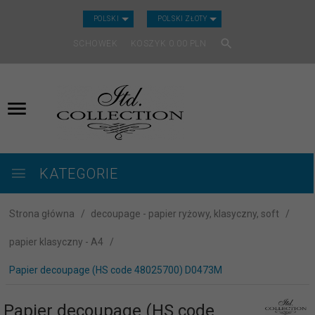
CURRENCY_H
POLSKI
POLSKI ZŁOTY
SCHOWEK
KOSZYK
0.00
PLN
KATEGORIE
Strona główna
decoupage - papier ryżowy, klasyczny, soft
papier klasyczny - A4
Papier decoupage (HS code 48025700) D0473M
Papier decoupage (HS code