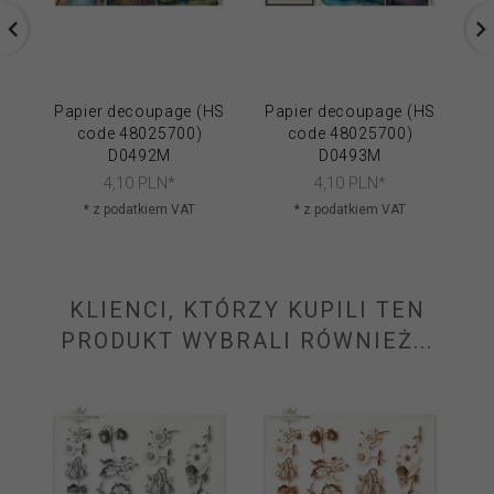
Papier decoupage (HS
Papier decoupage (HS
Pa
code 48025700)
code 48025700)
D0492M
D0493M
4,
10
PLN*
4,
10
PLN*
* z podatkiem VAT
* z podatkiem VAT
KLIENCI, KTÓRZY KUPILI TEN
PRODUKT WYBRALI RÓWNIEŻ...