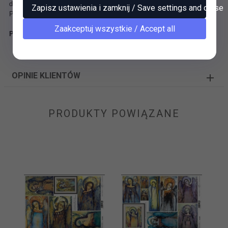
doskonałych rezultatów w sztuce zdobniczej.
Zapisz ustawienia i zamknij / Save settings and close
Papier - 60g, o wymiarach 210x297 mm (A4)
Zaakceptuj wszystkie / Accept all
Papier decoupage ITD D0473M
OPINIE KLIENTÓW
PRODUKTY POWIĄZANE