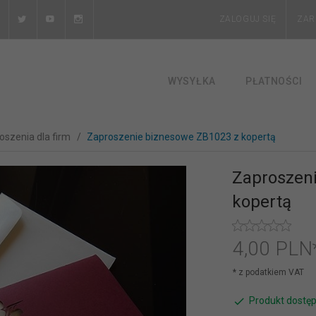
ZALOGUJ SIĘ
ZAR
WYSYŁKA
PŁATNOŚCI
oszenia dla firm
Zaproszenie biznesowe ZB1023 z kopertą
Zaproszen
kopertą
4,
00
PLN
* z podatkiem VAT
Produkt dostęp