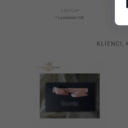
5,
50
PLN*
* z podatkiem VAT
KLIENCI,