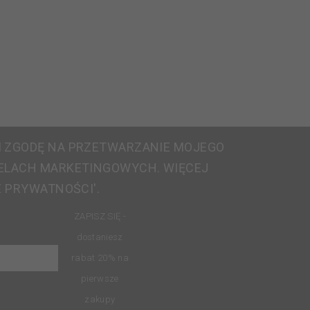
 ZGODĘ NA PRZETWARZANIE MOJEGO
ELACH MARKETINGOWYCH. WIĘCEJ
E PRYWATNOŚCI'.
ZAPISZ SIĘ -
dostaniesz
rabat 20% na
pierwsze
zakupy