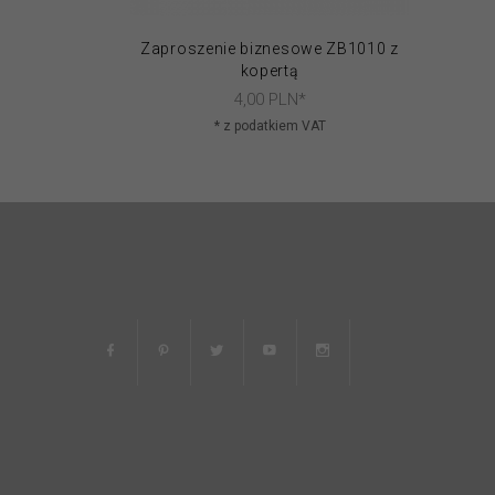
Zaproszenie biznesowe ZB1010 z
kopertą
4,
00
PLN*
* z podatkiem VAT