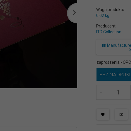
Waga produktu:
0.02
kg
Producent:
ITD Collection
Manufacturer 
zaproszenia - OP
BEZ NADRUK