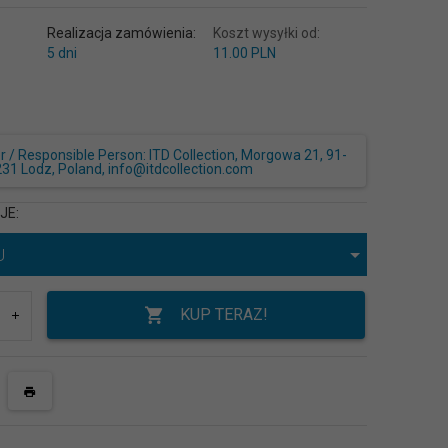
Realizacja zamówienia:
Koszt wysyłki od:
5 dni
11.00 PLN
/ Responsible Person: ITD Collection, Morgowa 21, 91-
231 Lodz, Poland, info@itdcollection.com
CJE:
U
KUP TERAZ!