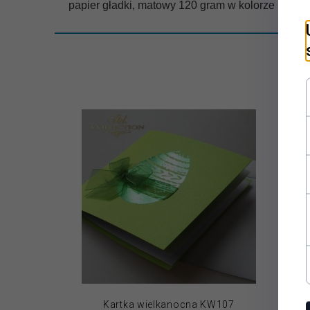
papier gładki, matowy 120 gram w kolorze krem
Kartka wielkanocna KW107