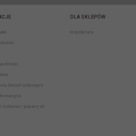
ACJE
DLA SKLEPÓW
yłek
Współpraca
łatności
rywatności
okies
ona danych osobowych
nformacyjna
 Collection | papiery do