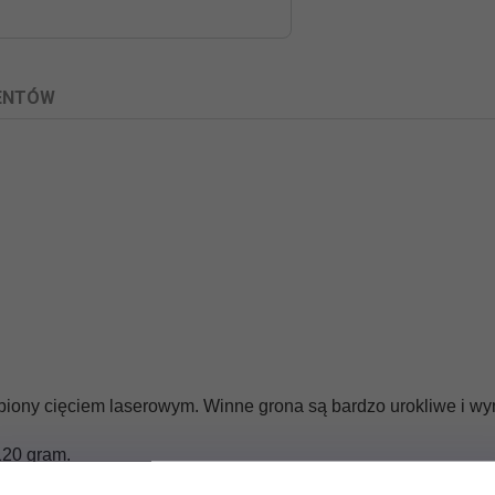
IENTÓW
dobiony cięciem laserowym. Winne grona są bardzo urokliwe i 
120 gram.