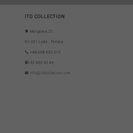
ITD COLLECTION
Morgowa 21
91-231
Lodz
,
Polska
+48 608 632 012
42 650 42 44
info@itdcollection.com