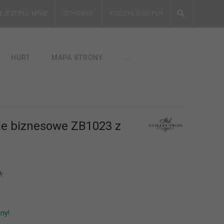
EJESTRUJ MNIE
SCHOWEK
KOSZYK
0.00
PLN
HURT
MAPA STRONY
...
ie biznesowe ZB1023 z
*
ny!